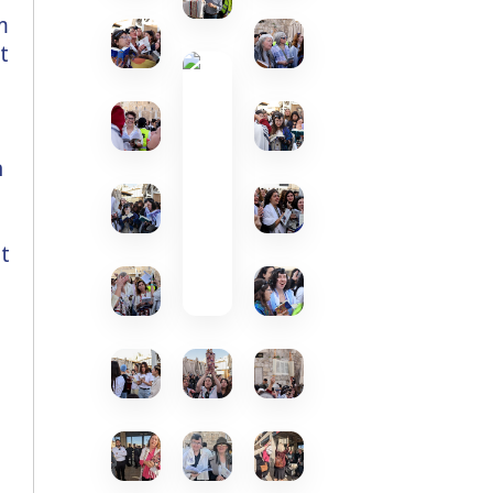
m
t
n
t