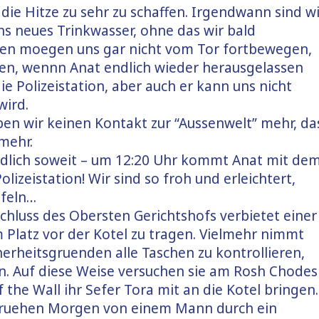
ie Hitze zu sehr zu schaffen. Irgendwann sind wi
uns neues Trinkwasser, ohne das wir bald
ren moegen uns gar nicht vom Tor fortbewegen,
en, wennn Anat endlich wieder herausgelassen
ie Polizeistation, aber auch er kann uns nicht
wird.
ben wir keinen Kontakt zur “Aussenwelt” mehr, da
mehr.
endlich soweit – um 12:20 Uhr kommt Anat mit de
lizeistation! Wir sind so froh und erleichtert,
ifeln…
schluss des Obersten Gerichtshofs verbietet einer
m Platz vor der Kotel zu tragen. Vielmehr nimmt
cherheitsgruenden alle Taschen zu kontrollieren,
n. Auf diese Weise versuchen sie am Rosh Chode
the Wall ihr Sefer Tora mit an die Kotel bringen.
fruehen Morgen von einem Mann durch ein