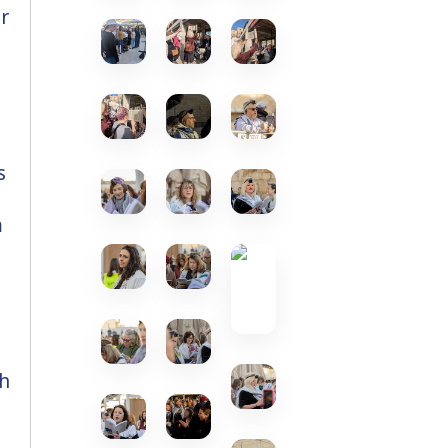
r
s
m
sh