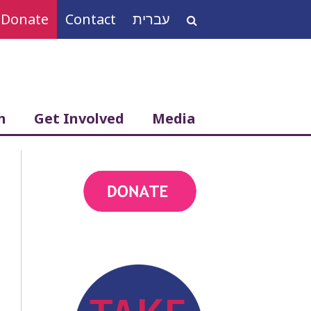
Donate
Contact
עברית
Search
for:
h
Get Involved
Media
action