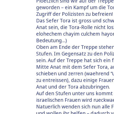
Ploetzlich sind wir auf der Treppe
geworden – ein Kampf um die Tor
Zugriff der Polizisten zu befreien!
Das Sefer Tora ist gross und sc
Anat sein, die Tora-Rolle nicht l
elohechem chayim culchem hayom”
Bedeutung…)
Oben am Ende der Treppe stehen
Stufen. Im Gegensatz zu den Poliz
sein. Auf der Treppe hat sich ein
Mitte Anat mit dem Sefer Tora, an
schieben und zerren (waehrend “u
zu entreissen), dazu einige Frauen
Anat und der Tora abzubringen.
Auf den Stufen unter uns kommt e
israelischen Frauen wird rueckwa
Natuerlich wenden sich nun alle F
und wollen ihr helfen – dadurch v