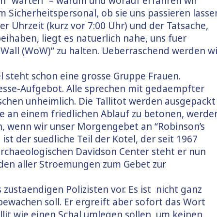
en “warten” – warum und worauf erfahren wir
im Sicherheitspersonal, ob sie uns passieren lasse
er Uhrzeit (kurz vor 7:00 Uhr) und der Tatsache,
abeihaben, liegt es natuerlich nahe, uns fuer
Wall (WoW)” zu halten. Ueberraschend werden wi
el steht schon eine grosse Gruppe Frauen.
resse-Aufgebot. Alle sprechen mit gedaempfter
sschen unheimlich. Die Tallitot werden ausgepackt
e an einem friedlichen Ablauf zu betonen, werde
gen, wenn wir unser Morgengebet an “Robinson’s
ist der suedliche Teil der Kotel, der seit 1967
archaeologischen Davidson Center steht er nun
den aller Stroemungen zum Gebet zur
 zustaendigen Polizisten vor. Es ist nicht ganz
bewachen soll. Er ergreift aber sofort das Wort
llit wie einen Schal umlegen sollen, um keinen