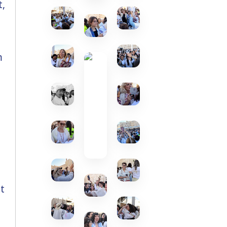
t,
m
t