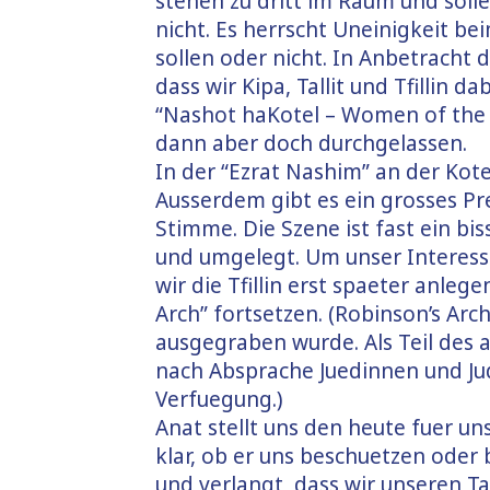
stehen zu dritt im Raum und soll
nicht. Es herrscht Uneinigkeit be
sollen oder nicht. In Anbetracht d
dass wir Kipa, Tallit und Tfillin d
“Nashot haKotel – Women of the 
dann aber doch durchgelassen.
In der “Ezrat Nashim” an der Kot
Ausserdem gibt es ein grosses P
Stimme. Die Szene ist fast ein bi
und umgelegt. Um unser Interess
wir die Tfillin erst spaeter anle
Arch” fortsetzen. (Robinson’s Arch 
ausgegraben wurde. Als Teil des 
nach Absprache Juedinnen und Ju
Verfuegung.)
Anat stellt uns den heute fuer uns
klar, ob er uns beschuetzen oder 
und verlangt, dass wir unseren Ta