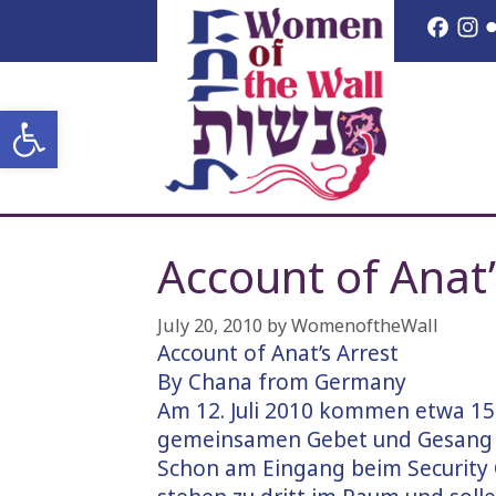
Skip
Face
I
to
content
Open toolbar
Account of Anat
July 20, 2010
by
WomenoftheWall
Account of Anat’s Arrest
By Chana from Germany
Am 12. Juli 2010 kommen etwa 15
gemeinsamen Gebet und Gesang R
Schon am Eingang beim Security