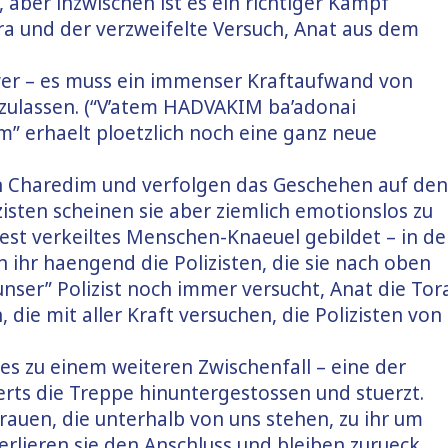
, aber inzwischen ist es ein richtiger Kampf
a und der verzweifelte Versuch, Anat aus dem
hwer – es muss ein immenser Kraftaufwand von
oszulassen. (“V’atem HADVAKIM ba’adonai
 erhaelt ploetzlich noch eine ganz neue
 Charedim und verfolgen das Geschehen auf den
isten scheinen sie aber ziemlich emotionslos zu
 fest verkeiltes Menschen-Knaeuel gebildet – in de
 ihr haengend die Polizisten, die sie nach oben
nser” Polizist noch immer versucht, Anat die Tor
, die mit aller Kraft versuchen, die Polizisten von
s zu einem weiteren Zwischenfall – eine der
erts die Treppe hinuntergestossen und stuerzt.
rauen, die unterhalb von uns stehen, zu ihr um
erlieren sie den Anschluss und bleiben zurueck.