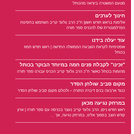
מטעם המשטרה ביציאה מהכותל
חינוך לערכים
אלימות בראש חודש חשון| ח"כ הרב גלעד קריב השתמש בחסינות
הפרלמנטרית שלו להכניס ספר תורה
עוד יעלה בידנו
אופטימיות לקראת השבעת הממשלה החדשה | ראש חודש תמוז
בכותל
"זכינו" לקבלת פנים חמה במיוחד הבוקר בכותל
מהומות בכותל כאשר ח"כ הרב גלעד קריב הכניס עבורנו ספר תורה
מקום סביב שולחן הסדר
כנגד ארבעה בנים דיברה התורה – ולכולם מקום סביב שולחן הסדר
במרחק נגיעה מכאן
ראש חודש ניסן: הרב גלעד קריב נעצר בכניסה עם ספר תורה | ארון
קודש הוצב בסמוך אלינו, במרחק נגיעה, אך …
Read more