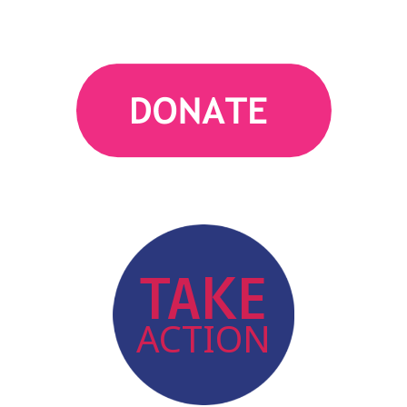
action
TAKE
ACTION