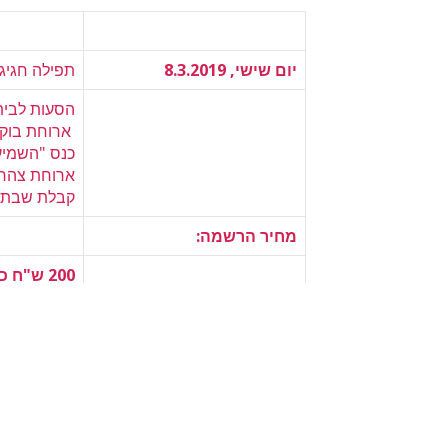
יום שישי, 8.3.2019
תפילה חגיג
הסעות לבית
ארוחת בוקר
כנס "השמיעיני את קולך" – 2 מסלול
ארוחת צהרי
קבלת שבת מ
מחיר הרשמה:
200 ש"ח כולל ארוחת צהריים
110 ש"ח ללא ארוחת צהריים
30 ש"ח לסטודנט/ית, תלמידי/ות תיכון, תנועות נוער