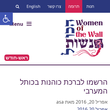
דלג
חנות
תרומה
צרו קשר
English
תוכן
פתח סרגל
חיפוש:
Menu
ראש-חודש
הרשמו לברכת כוהנות בכותל
המערבי
אפריל 20, 2016
מאת
asa
אפריל 20 2016