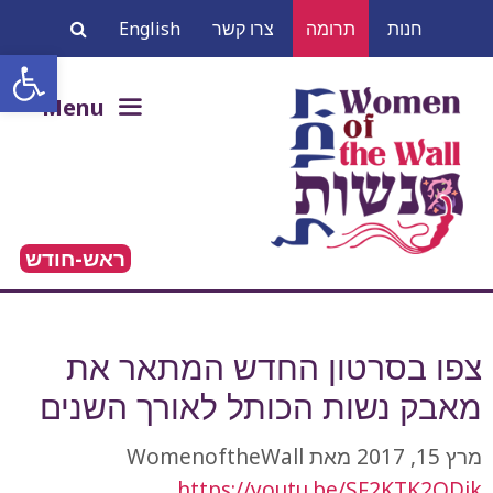
דלג
חנות
תרומה
צרו קשר
English
תוכן
פתח סרגל
חיפוש:
Menu
ראש-חודש
צפו בסרטון החדש המתאר את
מאבק נשות הכותל לאורך השנים
מרץ 15, 2017
מאת
WomenoftheWall
https://youtu.be/SF2KTK2QDjk