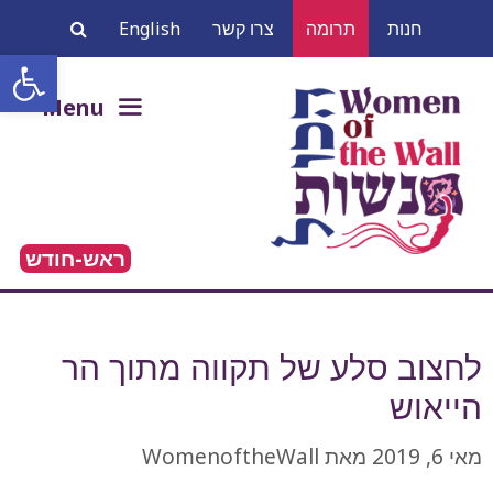
דלג
חנות
תרומה
צרו קשר
English
תוכן
פתח סרגל
חיפוש:
Menu
ראש-חודש
לחצוב סלע של תקווה מתוך הר
הייאוש‎
מאי 6, 2019
מאת
WomenoftheWall