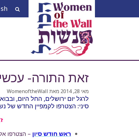
דלג
ish
תוכן
חיפו
זאת התורה- עכשיו 
מאי 28, 2014
מאת
WomenoftheWall
לרגל יום ירושלים, החל היום, ובבוא
סיני: הצטרפו לקמפיין החדש של נש
ז
ראש חודש סיון