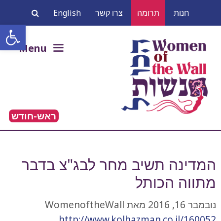
דלג
חנות
תרומה
צרו קשר
English
תוכן
פתח סרגל
חיפוש:
Menu
ראש-חודש
המדינה תשיב מחר לבג"צ בדבר
מתווה הכותל
נובמבר 16, 2016
מאת
WomenoftheWall
http://www.kolhazman.co.il/160052