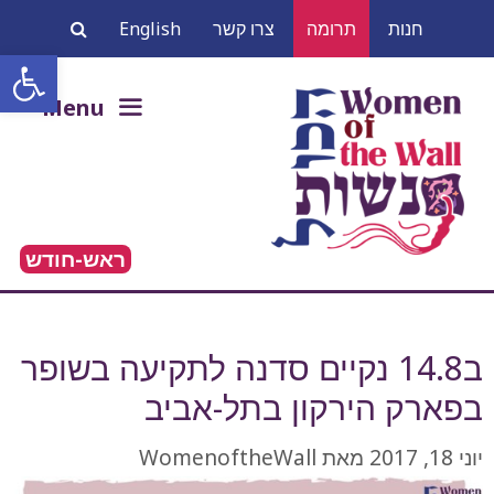
דלג
חנות
תרומה
צרו קשר
English
תוכן
פתח סרגל
חיפוש:
Menu
ראש-חודש
ב14.8 נקיים סדנה לתקיעה בשופר
בפארק הירקון בתל-אביב
יוני 18, 2017
מאת
WomenoftheWall