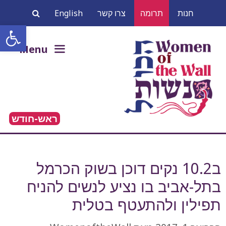
דלג
חנות
תרומה
צרו קשר
English
תוכן
פתח סרגל
חיפוש:
Menu
ראש-חודש
ב10.2 נקים דוכן בשוק הכרמל
בתל-אביב בו נציע לנשים להניח
תפילין ולהתעטף בטלית